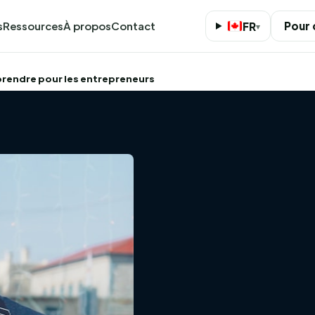
s
Ressources
À propos
Contact
Pour
FR
▾
eprendre pour les entrepreneurs