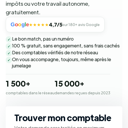
impôts ou votre travail autonome,
gratuitement.
G
o
o
g
l
e
4,7/5
★★★★★
sur 180+ avis Google
Le bon match, pas un numéro
✓
100 % gratuit, sans engagement, sans frais cachés
✓
Des comptables vérifiés de notre réseau
✓
On vous accompagne, toujours, même après le
✓
jumelage
1 500+
15 000+
comptables dans le réseau
demandes reçues depuis 2023
Trouver mon comptable
Votre demande sera traitée en maximum