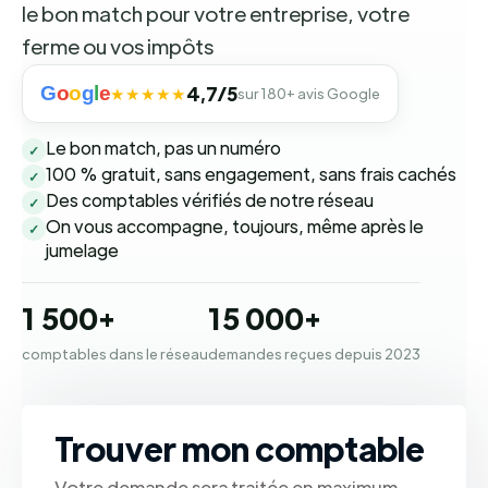
le bon match pour votre entreprise, votre
ferme ou vos impôts
G
o
o
g
l
e
4,7/5
★★★★★
sur 180+ avis Google
Le bon match, pas un numéro
✓
100 % gratuit, sans engagement, sans frais cachés
✓
Des comptables vérifiés de notre réseau
✓
On vous accompagne, toujours, même après le
✓
jumelage
1 500+
15 000+
comptables dans le réseau
demandes reçues depuis 2023
Trouver mon comptable
Votre demande sera traitée en maximum