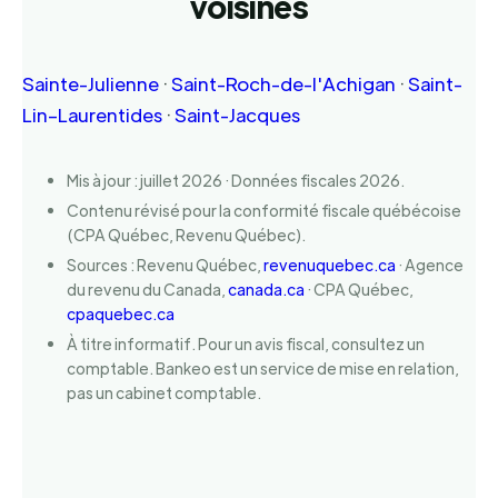
voisines
Sainte-Julienne
·
Saint-Roch-de-l'Achigan
·
Saint-
Lin–Laurentides
·
Saint-Jacques
Mis à jour : juillet 2026 · Données fiscales 2026.
Contenu révisé pour la conformité fiscale québécoise
(CPA Québec, Revenu Québec).
Sources : Revenu Québec,
revenuquebec.ca
· Agence
du revenu du Canada,
canada.ca
· CPA Québec,
cpaquebec.ca
À titre informatif. Pour un avis fiscal, consultez un
comptable. Bankeo est un service de mise en relation,
pas un cabinet comptable.