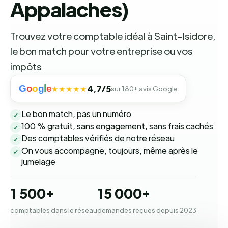
Appalaches)
Trouvez votre comptable idéal à Saint-Isidore,
le bon match pour votre entreprise ou vos
impôts
G
o
o
g
l
e
4,7/5
★★★★★
sur 180+ avis Google
Le bon match, pas un numéro
✓
100 % gratuit, sans engagement, sans frais cachés
✓
Des comptables vérifiés de notre réseau
✓
On vous accompagne, toujours, même après le
✓
jumelage
1 500+
15 000+
comptables dans le réseau
demandes reçues depuis 2023