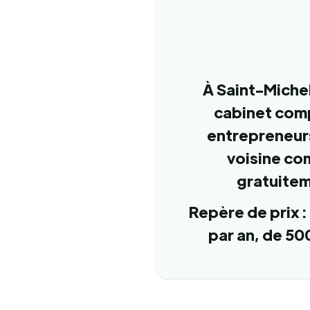
À Saint-Michel
cabinet comp
entrepreneurs
voisine co
gratuitem
Repère de prix 
par an, de 500