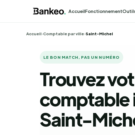
Accueil
Fonctionnement
Outil
Accueil
›
Comptable par ville
›
Saint-Michel
LE BON MATCH, PAS UN NUMÉRO
Trouvez vot
comptable i
Saint-Mich