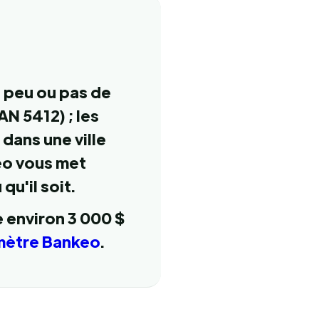
e peu ou pas de
N 5412) ; les
dans une ville
eo vous met
u'il soit.
 environ 3 000 $
mètre Bankeo
.