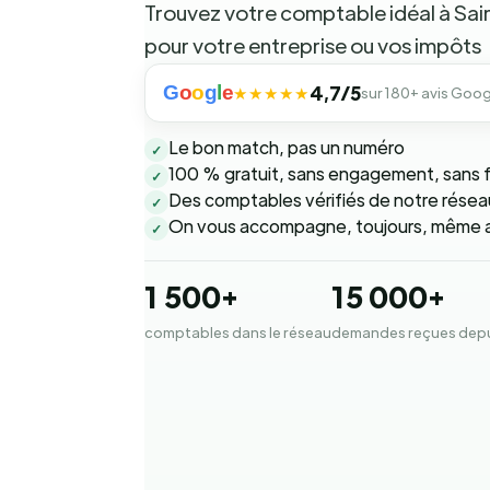
Trouvez votre comptable idéal à Sai
pour votre entreprise ou vos impôts
G
o
o
g
l
e
4,7/5
★★★★★
sur 180+ avis Goog
Le bon match, pas un numéro
✓
100 % gratuit, sans engagement, sans f
✓
Des comptables vérifiés de notre résea
✓
On vous accompagne, toujours, même a
✓
1 500+
15 000+
comptables dans le réseau
demandes reçues depu