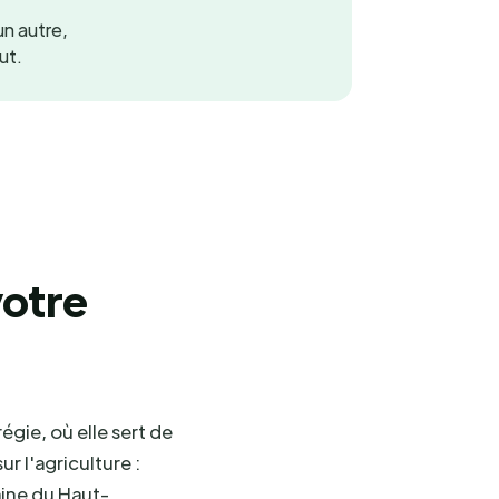
un autre,
ut.
votre
gie, où elle sert de
r l'agriculture :
aine du Haut-