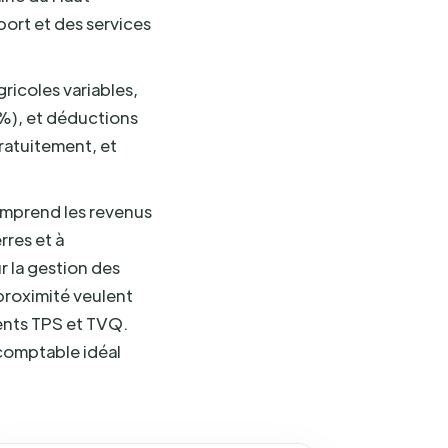
port et des services
ricoles variables,
 %), et déductions
gratuitement, et
omprend les revenus
rres et à
r la gestion des
proximité veulent
ments TPS et TVQ.
 comptable idéal