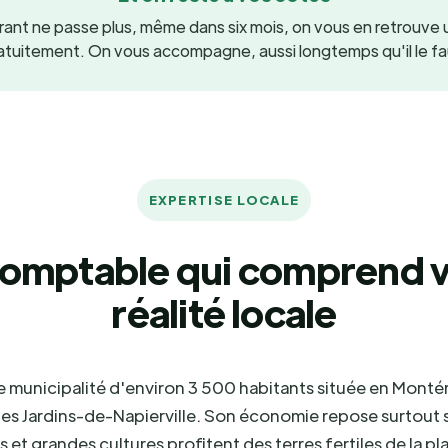
urant ne passe plus, même dans six mois, on vous en retrouve 
atuitement. On vous accompagne, aussi longtemps qu'il le fa
EXPERTISE LOCALE
omptable qui comprend 
réalité locale
e municipalité d'environ 3 500 habitants située en Montéré
es Jardins-de-Napierville. Son économie repose surtout su
 et grandes cultures profitent des terres fertiles de la pl