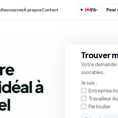
s
Ressources
À propos
Contact
Pour
FR
▾
Trouver 
re
Votre demande s
ouvrables.
déal à
Je suis :
Entreprise In
el
Travailleur 
Particulier