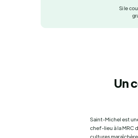
Si le co
gr
Un c
Saint-Michel est un
chef-lieu à la MRC d
cultures maraîchères