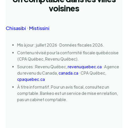
voisines
Chisasibi
·
Mistissini
Mis à jour : juillet 2026 · Données fiscales 2026.
Contenu révisé pour la conformité fiscale québécoise
(CPA Québec, Revenu Québec).
Sources : Revenu Québec,
revenuquebec.ca
· Agence
du revenu du Canada,
canada.ca
· CPA Québec,
cpaquebec.ca
À titre informatif. Pour un avis fiscal, consultez un
comptable. Bankeo est un service de mise en relation,
pas un cabinet comptable.