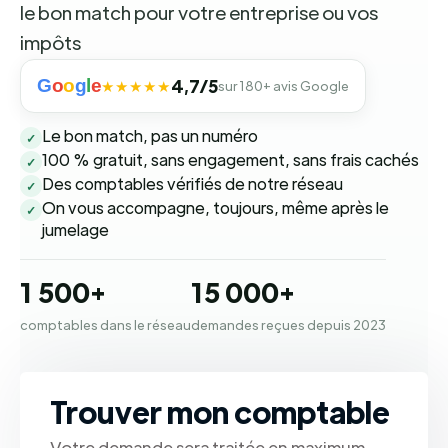
le bon match pour votre entreprise ou vos
impôts
G
o
o
g
l
e
4,7/5
★★★★★
sur 180+ avis Google
Le bon match, pas un numéro
✓
100 % gratuit, sans engagement, sans frais cachés
✓
Des comptables vérifiés de notre réseau
✓
On vous accompagne, toujours, même après le
✓
jumelage
1 500+
15 000+
comptables dans le réseau
demandes reçues depuis 2023
Trouver mon comptable
Votre demande sera traitée en maximum