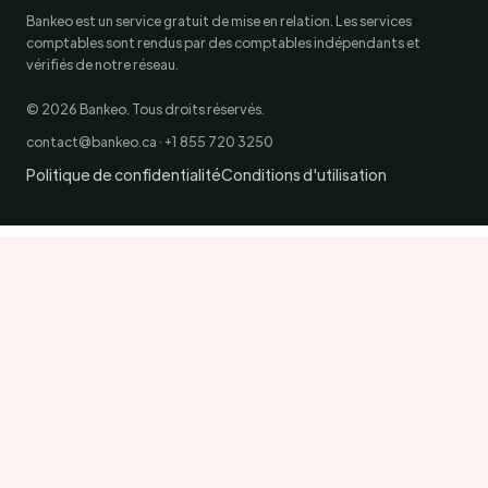
Bankeo est un service gratuit de mise en relation. Les services
comptables sont rendus par des comptables indépendants et
vérifiés de notre réseau.
© 2026 Bankeo. Tous droits réservés.
contact@bankeo.ca · +1 855 720 3250
Politique de confidentialité
Conditions d'utilisation