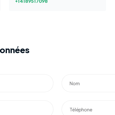
+14189517098
données