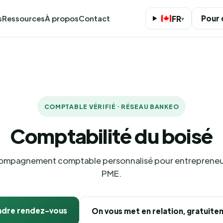
s
Ressources
À propos
Contact
Pour
FR
▾
COMPTABLE VÉRIFIÉ · RÉSEAU BANKEO
Comptabilité du boisé
mpagnement comptable personnalisé pour entrepreneu
PME.
ndre rendez-vous
On vous met en relation, gratuit