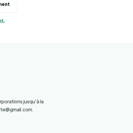
ement
nt.
rporations jusqu'à la
lite@gmail.com.