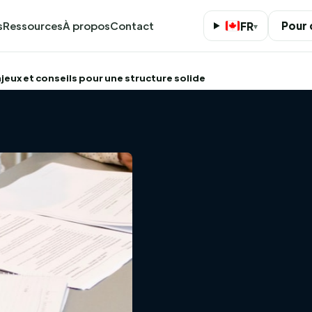
s
Ressources
À propos
Contact
Pour
FR
▾
njeux et conseils pour une structure solide