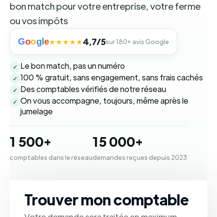
bon match pour votre entreprise, votre ferme
ou vos impôts
G
o
o
g
l
e
4,7/5
★★★★★
sur 180+ avis Google
Le bon match, pas un numéro
✓
100 % gratuit, sans engagement, sans frais cachés
✓
Des comptables vérifiés de notre réseau
✓
On vous accompagne, toujours, même après le
✓
jumelage
1 500+
15 000+
comptables dans le réseau
demandes reçues depuis 2023
Trouver mon comptable
Votre demande sera traitée en maximum