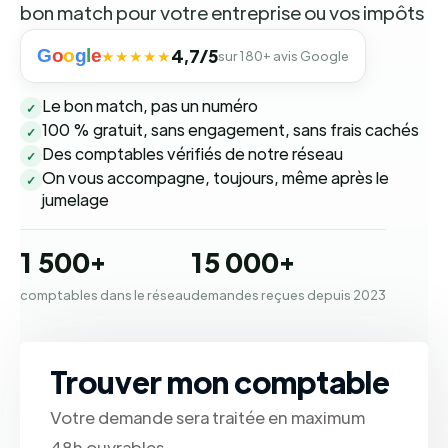
bon match pour votre entreprise ou vos impôts
G
o
o
g
l
e
4,7/5
★★★★★
sur 180+ avis Google
Le bon match, pas un numéro
✓
100 % gratuit, sans engagement, sans frais cachés
✓
Des comptables vérifiés de notre réseau
✓
On vous accompagne, toujours, même après le
✓
jumelage
1 500+
15 000+
comptables dans le réseau
demandes reçues depuis 2023
Trouver mon comptable
Votre demande sera traitée en maximum
48h ouvrables.