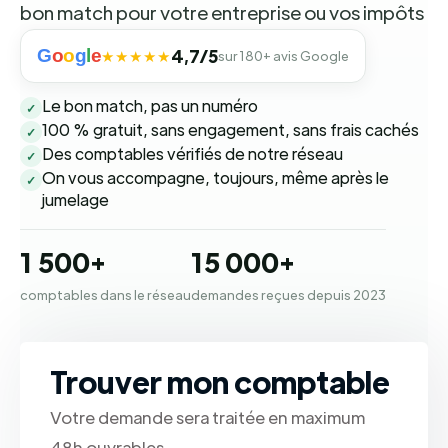
bon match pour votre entreprise ou vos impôts
G
o
o
g
l
e
4,7/5
★★★★★
sur 180+ avis Google
Le bon match, pas un numéro
✓
100 % gratuit, sans engagement, sans frais cachés
✓
Des comptables vérifiés de notre réseau
✓
On vous accompagne, toujours, même après le
✓
jumelage
1 500+
15 000+
comptables dans le réseau
demandes reçues depuis 2023
Trouver mon comptable
Votre demande sera traitée en maximum
48h ouvrables.