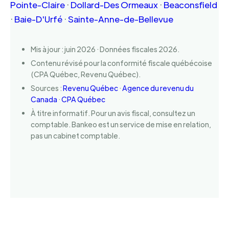
Pointe-Claire
·
Dollard-Des Ormeaux
·
Beaconsfield
·
Baie-D'Urfé
·
Sainte-Anne-de-Bellevue
Mis à jour : juin 2026 · Données fiscales 2026.
Contenu révisé pour la conformité fiscale québécoise
(CPA Québec, Revenu Québec).
Sources :
Revenu Québec
·
Agence du revenu du
Canada
·
CPA Québec
À titre informatif. Pour un avis fiscal, consultez un
comptable. Bankeo est un service de mise en relation,
pas un cabinet comptable.