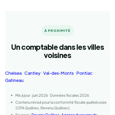
À PROXIMITÉ
Un comptable dans les villes
voisines
Chelsea
·
Cantley
·
Val-des-Monts
·
Pontiac
·
Gatineau
Mis à jour : juin 2026 · Données fiscales 2026.
Contenu révisé pour la conformité fiscale québécoise
(CPA Québec, Revenu Québec).
Sources :
Revenu Québec
·
Agence du revenu du