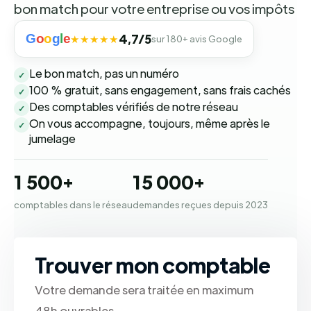
bon match pour votre entreprise ou vos impôts
G
o
o
g
l
e
4,7/5
★★★★★
sur 180+ avis Google
Le bon match, pas un numéro
✓
100 % gratuit, sans engagement, sans frais cachés
✓
Des comptables vérifiés de notre réseau
✓
On vous accompagne, toujours, même après le
✓
jumelage
1 500+
15 000+
comptables dans le réseau
demandes reçues depuis 2023
Trouver mon comptable
Votre demande sera traitée en maximum
48h ouvrables.