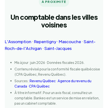
À PROXIMITÉ
Un comptable dans les villes
voisines
L'Assomption
·
Repentigny
·
Mascouche
·
Saint-
Roch-de-l'Achigan
·
Saint-Jacques
Mis à jour : juin 2026 · Données fiscales 2026.
Contenu révisé pour la conformité fiscale québécoise
(CPA Québec, Revenu Québec).
Sources :
Revenu Québec
·
Agence du revenu du
Canada
·
CPA Québec
À titre informatif. Pour un avis fiscal, consultez un
comptable. Bankeo est un service de mise en relation,
pas un cabinet comptable.