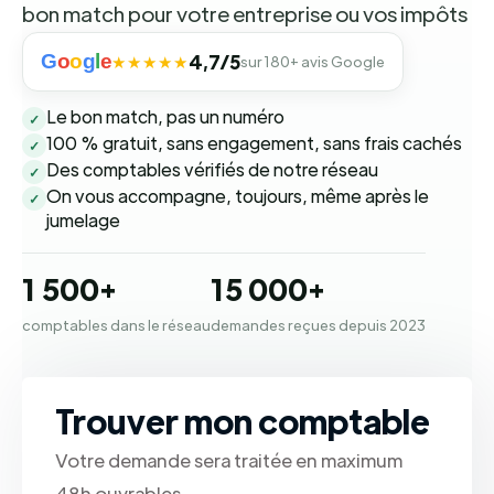
bon match pour votre entreprise ou vos impôts
G
o
o
g
l
e
4,7/5
★★★★★
sur 180+ avis Google
Le bon match, pas un numéro
✓
100 % gratuit, sans engagement, sans frais cachés
✓
Des comptables vérifiés de notre réseau
✓
On vous accompagne, toujours, même après le
✓
jumelage
1 500+
15 000+
comptables dans le réseau
demandes reçues depuis 2023
Trouver mon comptable
Votre demande sera traitée en maximum
48h ouvrables.