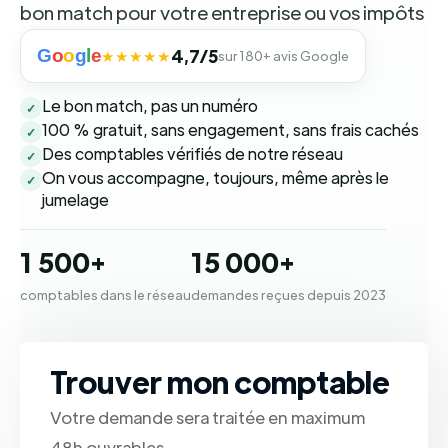
bon match pour votre entreprise ou vos impôts
G
o
o
g
l
e
4,7/5
★★★★★
sur 180+ avis Google
Le bon match, pas un numéro
✓
100 % gratuit, sans engagement, sans frais cachés
✓
Des comptables vérifiés de notre réseau
✓
On vous accompagne, toujours, même après le
✓
jumelage
1 500+
15 000+
comptables dans le réseau
demandes reçues depuis 2023
Trouver mon comptable
Votre demande sera traitée en maximum
48h ouvrables.