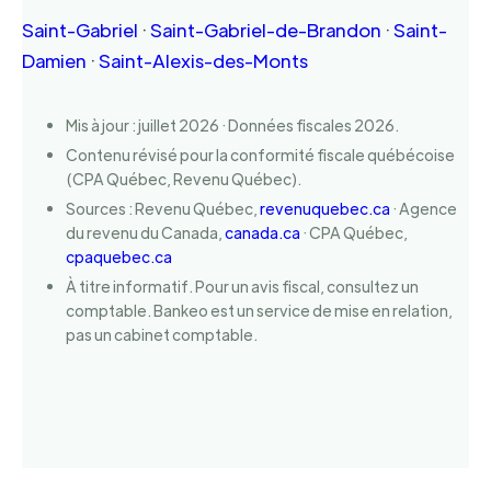
Saint-Gabriel
·
Saint-Gabriel-de-Brandon
·
Saint-
Damien
·
Saint-Alexis-des-Monts
Mis à jour : juillet 2026 · Données fiscales 2026.
Contenu révisé pour la conformité fiscale québécoise
(CPA Québec, Revenu Québec).
Sources : Revenu Québec,
revenuquebec.ca
· Agence
du revenu du Canada,
canada.ca
· CPA Québec,
cpaquebec.ca
À titre informatif. Pour un avis fiscal, consultez un
comptable. Bankeo est un service de mise en relation,
pas un cabinet comptable.