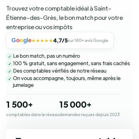
Trouvez votre comptable idéal à Saint-
Étienne-des-Grès, le bon match pour votre
entreprise ou vos impôts
G
o
o
g
l
e
4,7/5
★★★★★
sur 180+ avis Google
Le bon match, pas un numéro
✓
100 % gratuit, sans engagement, sans frais cachés
✓
Des comptables vérifiés de notre réseau
✓
On vous accompagne, toujours, même après le
✓
jumelage
1 500+
15 000+
comptables dans le réseau
demandes reçues depuis 2023