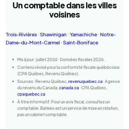
Un comptable dans les villes
voisines
Trois-Rivières
·
Shawinigan
·
Yamachiche
·
Notre-
Dame-du-Mont-Carmel
·
Saint-Boniface
Mis à jour : juillet 2026 · Données fiscales 2026.
Contenu révisé pour la conformité fiscale québécoise
(CPA Québec, Revenu Québec).
Sources : Revenu Québec,
revenuquebec.ca
· Agence
du revenu du Canada,
canada.ca
· CPA Québec,
cpaquebec.ca
À titre informatif. Pour un avis fiscal, consultez un
comptable. Bankeo est un service de mise en relation,
pas un cabinet comptable.