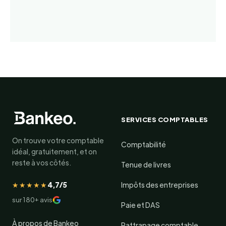
SERVICES COMPTABLES
On trouve votre comptable
Comptabilité
idéal, gratuitement, et on
reste à vos côtés.
Tenue de livres
★★★★★
4,7/5
Impôts des entreprises
sur 180+ avis
Paie et DAS
À propos de Bankeo
Rattrapage comptable