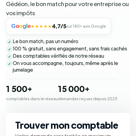
Gédéon, le bon match pour votre entreprise ou
vos impôts
G
o
o
g
l
e
4,7/5
★★★★★
sur 180+ avis Google
Le bon match, pas un numéro
✓
100 % gratuit, sans engagement, sans frais cachés
✓
Des comptables vérifiés de notre réseau
✓
On vous accompagne, toujours, même après le
✓
jumelage
1 500+
15 000+
comptables dans le réseau
demandes reçues depuis 2023
Trouver mon comptable
Votre demande sera traitée en maximum