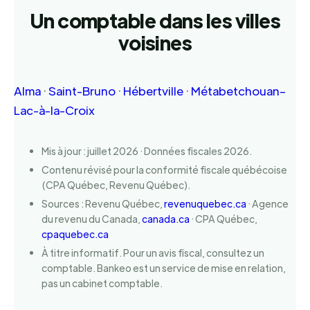
Un comptable dans les villes
voisines
Alma
·
Saint-Bruno
·
Hébertville
·
Métabetchouan–
Lac-à-la-Croix
Mis à jour : juillet 2026 · Données fiscales 2026.
Contenu révisé pour la conformité fiscale québécoise
(CPA Québec, Revenu Québec).
Sources : Revenu Québec,
revenuquebec.ca
· Agence
du revenu du Canada,
canada.ca
· CPA Québec,
cpaquebec.ca
À titre informatif. Pour un avis fiscal, consultez un
comptable. Bankeo est un service de mise en relation,
pas un cabinet comptable.