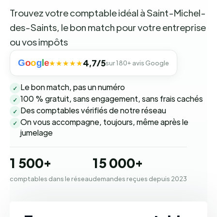
Trouvez votre comptable idéal à Saint-Michel-
des-Saints, le bon match pour votre entreprise
ou vos impôts
G
o
o
g
l
e
4,7/5
★★★★★
sur 180+ avis Google
Le bon match, pas un numéro
✓
100 % gratuit, sans engagement, sans frais cachés
✓
Des comptables vérifiés de notre réseau
✓
On vous accompagne, toujours, même après le
✓
jumelage
1 500+
15 000+
comptables dans le réseau
demandes reçues depuis 2023