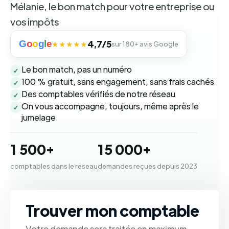
Mélanie, le bon match pour votre entreprise ou
vos impôts
G
o
o
g
l
e
4,7/5
★★★★★
sur 180+ avis Google
Le bon match, pas un numéro
✓
100 % gratuit, sans engagement, sans frais cachés
✓
Des comptables vérifiés de notre réseau
✓
On vous accompagne, toujours, même après le
✓
jumelage
1 500+
15 000+
comptables dans le réseau
demandes reçues depuis 2023
Trouver mon comptable
Votre demande sera traitée en maximum