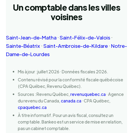
Un comptable dans les villes
voisines
Saint-Jean-de-Matha
·
Saint-Félix-de-Valois
·
Sainte-Béatrix
·
Saint-Ambroise-de-Kildare
·
Notre-
Dame-de-Lourdes
Mis à jour : juillet 2026 · Données fiscales 2026.
Contenu révisé pour la conformité fiscale québécoise
(CPA Québec, Revenu Québec).
Sources : Revenu Québec,
revenuquebec.ca
· Agence
du revenu du Canada,
canada.ca
· CPA Québec,
cpaquebec.ca
À titre informatif. Pour un avis fiscal, consultez un
comptable. Bankeo est un service de mise en relation,
pas un cabinet comptable.