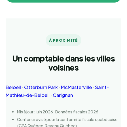
À PROXIMITÉ
Un comptable dans les villes
voisines
Beloeil
·
Otterburn Park
·
McMasterville
·
Saint-
Mathieu-de-Beloeil
·
Carignan
Mis à jour : juin 2026 · Données fiscales 2026.
Contenu révisé pour la conformité fiscale québécoise
(CPA Québec, Revenu Québec).