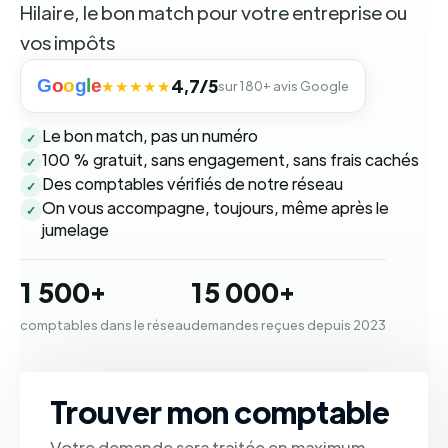
Hilaire, le bon match pour votre entreprise ou
vos impôts
G
o
o
g
l
e
4,7/5
★★★★★
sur 180+ avis Google
Le bon match, pas un numéro
✓
100 % gratuit, sans engagement, sans frais cachés
✓
Des comptables vérifiés de notre réseau
✓
On vous accompagne, toujours, même après le
✓
jumelage
1 500+
15 000+
comptables dans le réseau
demandes reçues depuis 2023
Trouver mon comptable
Votre demande sera traitée en maximum