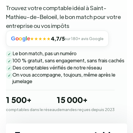
Trouvez votre comptable idéal à Saint-
Mathieu-de-Beloeil, le bon match pour votre
entreprise ou vos impôts
G
o
o
g
l
e
4,7/5
★★★★★
sur 180+ avis Google
Le bon match, pas un numéro
✓
100 % gratuit, sans engagement, sans frais cachés
✓
Des comptables vérifiés de notre réseau
✓
On vous accompagne, toujours, même après le
✓
jumelage
1 500+
15 000+
comptables dans le réseau
demandes reçues depuis 2023