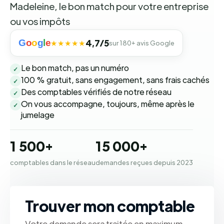
Madeleine, le bon match pour votre entreprise
ou vos impôts
G
o
o
g
l
e
4,7/5
★★★★★
sur 180+ avis Google
Le bon match, pas un numéro
✓
100 % gratuit, sans engagement, sans frais cachés
✓
Des comptables vérifiés de notre réseau
✓
On vous accompagne, toujours, même après le
✓
jumelage
1 500+
15 000+
comptables dans le réseau
demandes reçues depuis 2023
Trouver mon comptable
Votre demande sera traitée en maximum