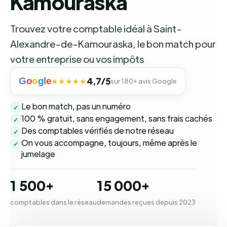
Kamouraska
Trouvez votre comptable idéal à Saint-
Alexandre-de-Kamouraska, le bon match pour
votre entreprise ou vos impôts
G
o
o
g
l
e
4,7/5
★★★★★
sur 180+ avis Google
Le bon match, pas un numéro
✓
100 % gratuit, sans engagement, sans frais cachés
✓
Des comptables vérifiés de notre réseau
✓
On vous accompagne, toujours, même après le
✓
jumelage
1 500+
15 000+
comptables dans le réseau
demandes reçues depuis 2023