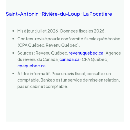
Saint-Antonin
·
Rivière-du-Loup
·
La Pocatière
Mis à jour : juillet 2026 · Données fiscales 2026.
Contenu révisé pour la conformité fiscale québécoise
(CPA Québec, Revenu Québec).
Sources : Revenu Québec,
revenuquebec.ca
· Agence
du revenu du Canada,
canada.ca
· CPA Québec,
cpaquebec.ca
À titre informatif. Pour un avis fiscal, consultez un
comptable. Bankeo est un service de mise en relation,
pas un cabinet comptable.