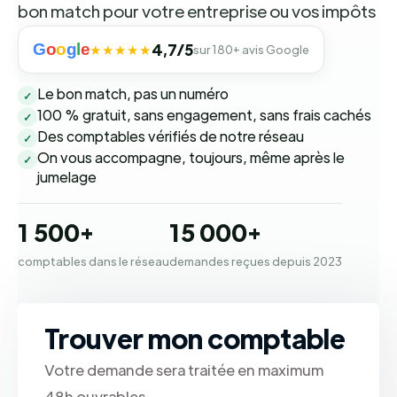
bon match pour votre entreprise ou vos impôts
G
o
o
g
l
e
4,7/5
★★★★★
sur 180+ avis Google
Le bon match, pas un numéro
✓
100 % gratuit, sans engagement, sans frais cachés
✓
Des comptables vérifiés de notre réseau
✓
On vous accompagne, toujours, même après le
✓
jumelage
1 500+
15 000+
comptables dans le réseau
demandes reçues depuis 2023
Trouver mon comptable
Votre demande sera traitée en maximum
48h ouvrables.